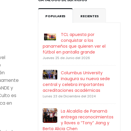
POPULARES
RECIENTES
TCL apuesta por
conquistar a los
panameños que quieren ver el
fútbol en pantalla grande
vel
Jueves 25 de Junio del 2026
e
én
Columbus University
inaugura su nueva sede
utuamente
central y celebra importantes
ANDE y
acreditaciones académicas
ulto es
Lunes 23 de Diciembre del 2024
ca en
La Alcaldía de Panamá
entrega reconocimientos
y llaves a “Tony” Jiang y
Berta Alicia Chen