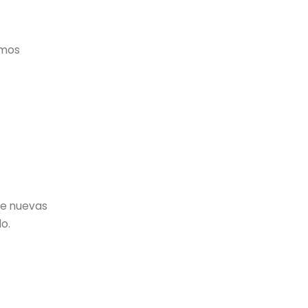
amos
de nuevas
o.