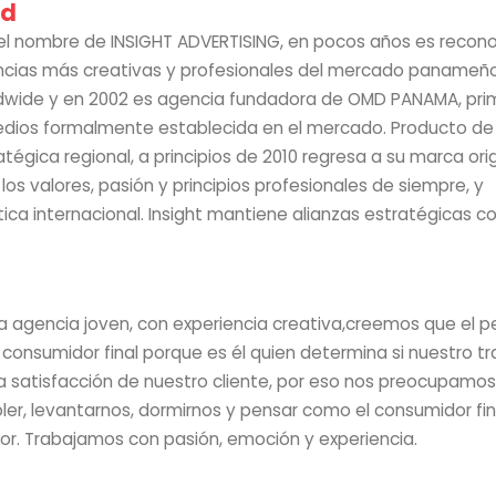
ad
el nombre de INSIGHT ADVERTISING, en pocos años es recon
cias más creativas y profesionales del mercado panameño.
dwide y en 2002 es agencia fundadora de OMD PANAMA, pri
dios formalmente establecida en el mercado. Producto de
tégica regional, a principios de 2010 regresa a su marca orig
os valores, pasión y principios profesionales de siempre, y
ica internacional. Insight mantiene alianzas estratégicas c
a agencia joven, con experiencia creativa,creemos que el p
consumidor final porque es él quien determina si nuestro tr
la satisfacción de nuestro cliente, por eso nos preocupamos
oler, levantarnos, dormirnos y pensar como el consumidor fin
or. Trabajamos con pasión, emoción y experiencia.