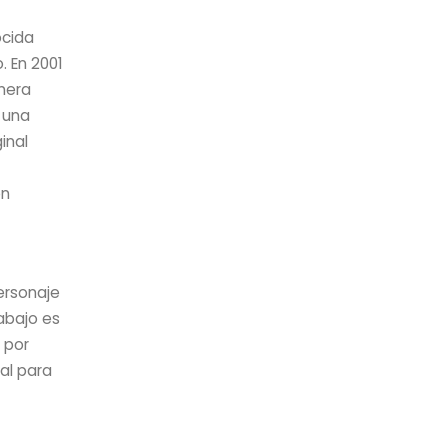
ocida
 En 2001
mera
 una
inal
on
ersonaje
abajo es
 por
al para