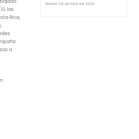
abajado
Martes 09 de Abril del 2024
í, las
sta Rica,
,
edes
campaña
zas a
en
e