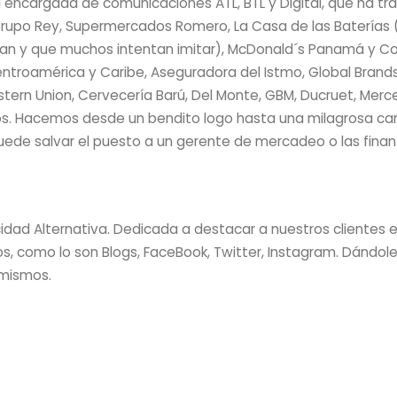
 encargada de comunicaciones ATL, BTL y Digital, que ha tr
rupo Rey, Supermercados Romero, La Casa de las Baterías (S
an y que muchos intentan imitar), McDonald´s Panamá y Co
troamérica y Caribe, Aseguradora del Istmo, Global Brands
ern Union, Cervecería Barú, Del Monte, GBM, Ducruet, Merc
ros. Hacemos desde un bendito logo hasta una milagrosa 
uede salvar el puesto a un gerente de mercadeo o las finan
idad Alternativa. Dedicada a destacar a nuestros clientes 
s, como lo son Blogs, FaceBook, Twitter, Instagram. Dándol
mismos.